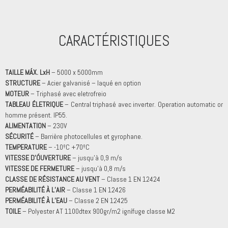
CARACTÉRISTIQUES
TAILLE MÁX. LxH
– 5000 x 5000mm
STRUCTURE
– Acier galvanisé – laqué en option
MOTEUR
– Triphasé avec eletrofreio
TABLEAU ÉLETRIQUE
– Central triphasé avec inverter. Operation automatic or
homme présent. IP55.
ALIMENTATION
– 230V
SÉCURITÉ
– Barrière photocellules et gyrophane.
TEMPERATURE
– -10ºC +70ºC
VITESSE D’ÓUVERTURE
– jusqu’à 0,9 m/s
VITESSE DE FERMETURE
– jusqu’à 0,8 m/s
CLASSE DE RÉSISTANCE AU VENT
– Classe 1 EN 12424
PERMÉABILITÉ À L’AIR
– Classe 1 EN 12426
PERMÉABILITÉ À L’EAU
– Classe 2 EN 12425
TOILE
– Polyester AT 1100dtex 900gr/m2 ignífuge classe M2