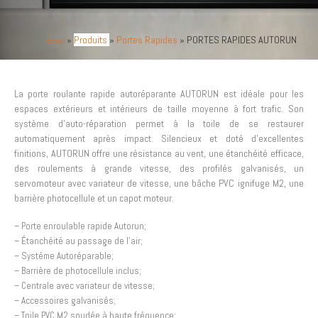
»
Produits
»
Portes Rapides
»
PORTES RAPIDES AUTORUN
Accueil
La porte roulante rapide autoréparante AUTORUN est idéale pour les
espaces extérieurs et intérieurs de taille moyenne à fort trafic. Son
système d’auto-réparation permet à la toile de se restaurer
automatiquement après impact. Silencieux et doté d’excellentes
finitions, AUTORUN offre une résistance au vent, une étanchéité efficace,
des roulements à grande vitesse, des profilés galvanisés, un
servomoteur avec variateur de vitesse, une bâche PVC ignifuge M2, une
barrière photocellule et un capot moteur.
– Porte enroulable rapide Autorun;
– Étanchéité au passage de l’air;
– Systéme Autoréparable;
– Barrière de photocellule inclus;
– Centrale avec variateur de vitesse;
– Accessoires galvanisés;
– Toile PVC M2 soudée à haute fréquence;