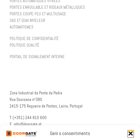
PORTES AUTOMATIQUES VITRÉES
PORTES ENROULABLE ET RIDEAUX MÉTALLIQUES
PORTES COUPE-FEU ET MULTIUSAGE
SAS ET QUAI NIVELEUR
AUTOMATISMES
POLITIQUE DE CONFIDENTIALITÉ
POLITIQUE QUALITÉ
PORTAIL DE SIGNALEMENT INTERNE
Zona Industrial da Ponte da Pedra
Rua Douroana nº380
2415-175 Regueira de Pontes, Leiria, Portugal
T. (+351) 244 810 600
E. info@doorgate.pt
G. 39° 47 36 N 8° 49 46 W
Gerir o consentimento