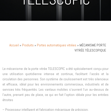
»
Produits
»
Portes automatiques vitrées
» MÉCANISME PORTE
Accueil
VITRÉE TÉLESCOPIQUE
Le mécanisme de la porte vitrée TELESCOPIC a été spécialement conçu pour
une utilisation quotidienne intense et continue, facilitant l’accès et la
circulation des personnes. Son système de coulissement est très silencieux
et efficace, idéal pour les environnements commerciaux, industriels et de
services très fréquentés. Les vantaux mobiles s’ouvrent l’un au-dessus de
l’autre, prenant peu de place, ce qui en fait l’option idéale pour les entrées
étroites
– Processeur intelligent et fabrication mécanique de précision;