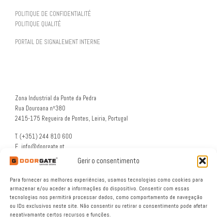
POLITIQUE DE CONFIDENTIALITÉ
POLITIQUE QUALITÉ
PORTAIL DE SIGNALEMENT INTERNE
Zona Industrial da Ponte da Pedra
Rua Douroana nº380
2415-175 Regueira de Pontes, Leiria, Portugal
T. (+351) 244 810 600
E. info@doorgate.pt
G. 39° 47 36 N 8° 49 46 W
Gerir o consentimento
Para fornecer as melhores experiências, usamos tecnologias como cookies para
armazenar e/ou aceder a informações do dispositivo. Consentir com essas
tecnologias nos permitirá processar dados, como comportamento de navegação
ou IDs exclusivos neste site. Não consentir ou retirar o consentimento pode afetar
negativamante certos recursos e funções.