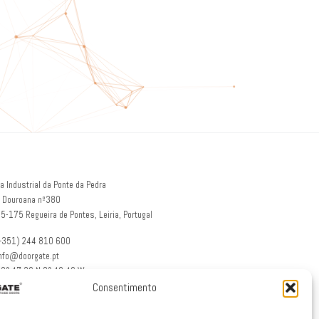
a Industrial da Ponte da Pedra
 Douroana nº380
5-175 Regueira de Pontes, Leiria, Portugal
(+351) 244 810 600
info@doorgate.pt
39° 47 36 N 8° 49 46 W
Consentimento