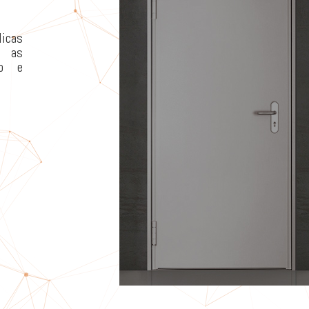
icas
s as
to e