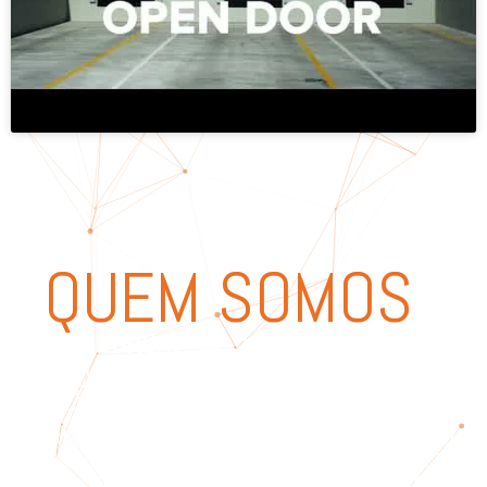
QUEM SOMOS
Na
DOORGATE®
fabricamos portas
seccionadas, automáticas de vidro,
rápidas, grades e portas de enrolar
com a máxima qualidade e precisão.
Desde 2004, combinamos tecnologia
avançada e engenharia de excelência
para desenvolver soluções robustas,