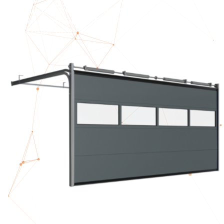
DOORGATE®
, cada porta é projetada
para garantir desempenho superior e
máxima fiabilidade.