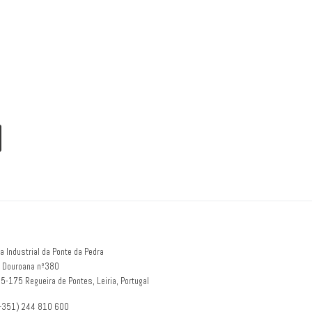
a Industrial da Ponte da Pedra
 Douroana nº380
5-175 Regueira de Pontes, Leiria, Portugal
(+351) 244 810 600