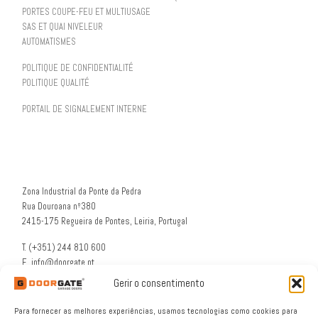
PORTES COUPE-FEU ET MULTIUSAGE
SAS ET QUAI NIVELEUR
AUTOMATISMES
POLITIQUE DE CONFIDENTIALITÉ
POLITIQUE QUALITÉ
PORTAIL DE SIGNALEMENT INTERNE
Zona Industrial da Ponte da Pedra
Rua Douroana nº380
2415-175 Regueira de Pontes, Leiria, Portugal
T. (+351) 244 810 600
E. info@doorgate.pt
G. 39° 47 36 N 8° 49 46 W
Gerir o consentimento
Para fornecer as melhores experiências, usamos tecnologias como cookies para