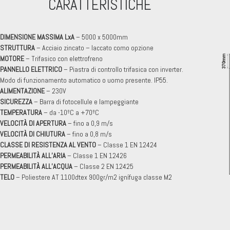
CARATTERISTICHE
DIMENSIONE MASSIMA LxA
– 5000 x 5000mm
STRUTTURA
– Acciaio zincato – laccato como opzione
MOTORE
– Trifasico con elettrofreno
PANNELLO ELETTRICO
– Piastra di controllo trifasica con inverter.
Modo di funzionamento automatico o uomo presente. IP55.
ALIMENTAZIONE
– 230V
SICUREZZA
– Barra di fotocellule e lampeggiante
TEMPERATURA
– da -10ºC a +70ºC
VELOCITÀ DI APERTURA
– fino a 0,9 m/s
VELOCITÀ DI CHIUTURA
– fino a 0,8 m/s
CLASSE DI RESISTENZA AL VENTO
– Classe 1 EN 12424
PERMEABILITÀ ALL’ARIA
– Classe 1 EN 12426
PERMEABILITÀ ALL’ACQUA
– Classe 2 EN 12425
T
ELO
– Poliestere AT 1100dtex 900gr/m2 ignífuga classe M2