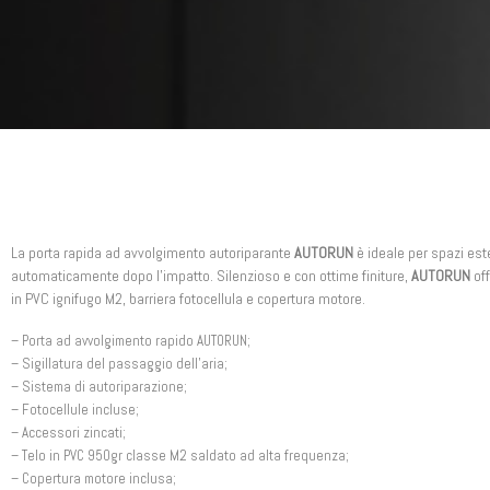
La porta rapida ad avvolgimento autoriparante
AUTORUN
è ideale per spazi este
automaticamente dopo l’impatto. Silenzioso e con ottime finiture,
AUTORUN
off
in PVC ignifugo M2, barriera fotocellula e copertura motore.
– Porta ad avvolgimento rapido AUTORUN;
– Sigillatura del passaggio dell’aria;
– Sistema di autoriparazione;
– Fotocellule incluse;
– Accessori zincati;
– Telo in PVC 950gr classe M2 saldato ad alta frequenza;
– Copertura motore inclusa;