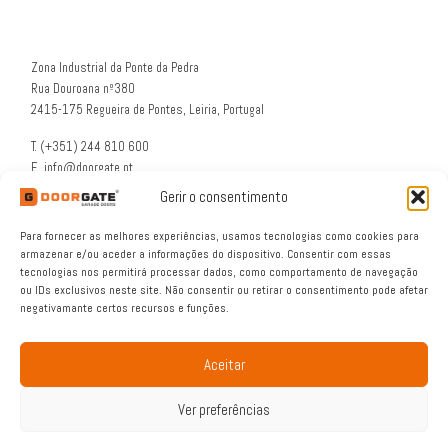
Zona Industrial da Ponte da Pedra
Rua Douroana nº380
2415-175 Regueira de Pontes, Leiria, Portugal
T. (+351) 244 810 600
E. info@doorgate.pt
G. 39° 47 36 N 8° 49 46 W
Gerir o consentimento
Para fornecer as melhores experiências, usamos tecnologias como cookies para
armazenar e/ou aceder a informações do dispositivo. Consentir com essas
tecnologias nos permitirá processar dados, como comportamento de navegação
ou IDs exclusivos neste site. Não consentir ou retirar o consentimento pode afetar
negativamante certos recursos e funções.
Aceitar
© 2026
DOORGATE®
– Tutti i diritti riservati
Ver preferências