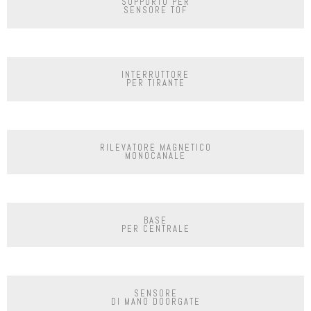
SUPPORTO PER
SENSORE TOF
INTERRUTTORE
PER TIRANTE
RILEVATORE MAGNETICO
MONOCANALE
BASE
PER CENTRALE
SENSORE
DI MANO DOORGATE