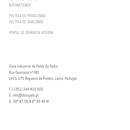
AUTOMATISMOS
POLÍTICA DE PRIVACIDADE
POLÍTICA DE QUALIDADE
PORTAL DE DENÚNCIA INTERNA
Zona Industrial da Ponte da Pedra
Rua Douroana nº380
2415-175 Regueira de Pontes, Leiria, Portugal
T. (+351) 244 810 600
E. info@doorgate.pt
G. 39° 47 36 N 8° 49 46 W