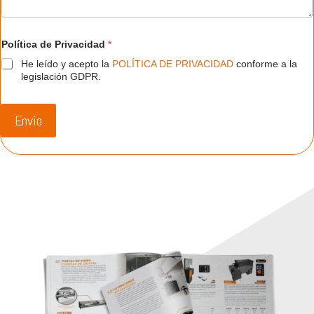
P
Política de Privacidad
*
o
l
He leído y acepto la
POLÍTICA DE PRIVACIDAD
conforme a la
í
legislación GDPR.
t
i
c
a
Envío
o
*