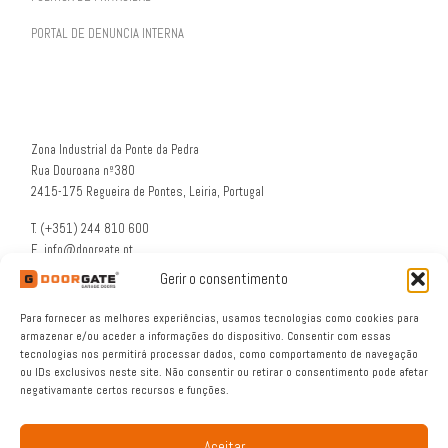
PORTAL DE DENUNCIA INTERNA
Zona Industrial da Ponte da Pedra
Rua Douroana nº380
2415-175 Regueira de Pontes, Leiria, Portugal
T. (+351) 244 810 600
E. info@doorgate.pt
G. 39° 47 36 N 8° 49 46 W
Gerir o consentimento
Para fornecer as melhores experiências, usamos tecnologias como cookies para
armazenar e/ou aceder a informações do dispositivo. Consentir com essas
tecnologias nos permitirá processar dados, como comportamento de navegação
ou IDs exclusivos neste site. Não consentir ou retirar o consentimento pode afetar
negativamante certos recursos e funções.
Aceitar